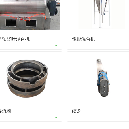
单轴桨叶混合机
锥形混合机
导流圈
绞龙